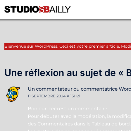
Aller
au
contenu
Bienvenue sur WordPress. Ceci est votre premier article. Modi
Une réflexion au sujet de «
B
Un commentateur ou commentatrice Word
11 SEPTEMBRE 2024 À 15H21
Bonjour, ceci est un commentaire.
Pour débuter avec la modération, la modifica
des Commentaires dans le Tableau de bord.