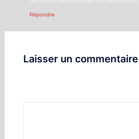
Les avatars des personnes qui commentent 
Répondre
Laisser un commentaire
Votre adresse e-mail ne sera pas publiée.
Les c
Commentaire
*