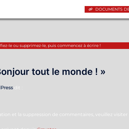
DOCUMENTS DE
fiez-le ou supprimez-le, puis commencez à écrire !
onjour tout le monde !
»
Press
dit :
tion et la suppression de commentaires, veuillez visiter 